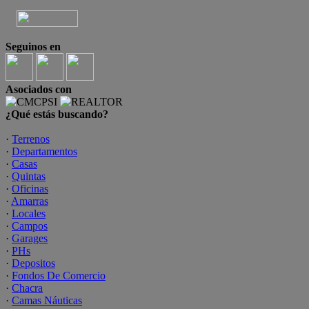
Seguinos en
Asociados con
¿Qué estás buscando?
·
Terrenos
·
Departamentos
·
Casas
·
Quintas
·
Oficinas
·
Amarras
·
Locales
·
Campos
·
Garages
·
PHs
·
Depositos
·
Fondos De Comercio
·
Chacra
·
Camas Náuticas