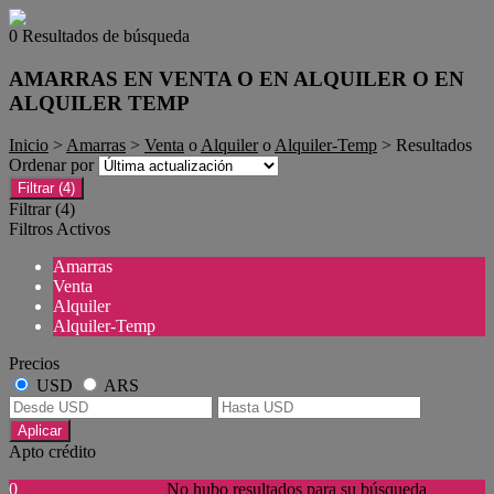
0 Resultados de búsqueda
AMARRAS EN VENTA O EN ALQUILER O EN
ALQUILER TEMP
Inicio
>
Amarras
>
Venta
o
Alquiler
o
Alquiler-Temp
> Resultados
Ordenar por
Filtrar
(4)
Filtrar
(4)
Filtros Activos
Amarras
Venta
Alquiler
Alquiler-Temp
Precios
USD
ARS
Aplicar
Apto crédito
0
No hubo resultados para su búsqueda