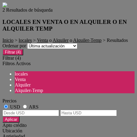
2 Resultados de búsqueda
LOCALES EN VENTA O EN ALQUILER O EN
ALQUILER TEMP
Inicio
>
locales
>
Venta
o
Alquiler
o
Alquiler-Temp
> Resultados
Ordenar por
Filtrar
(4)
Filtrar
(4)
Filtros Activos
locales
Venta
Alquiler
Alquiler-Temp
Precios
USD
ARS
Aplicar
Apto crédito
Ubicación
Antigüedad