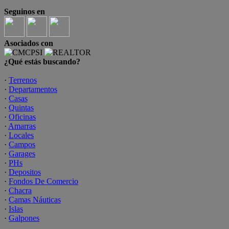
Seguinos en
Asociados con
¿Qué estás buscando?
·
Terrenos
·
Departamentos
·
Casas
·
Quintas
·
Oficinas
·
Amarras
·
Locales
·
Campos
·
Garages
·
PHs
·
Depositos
·
Fondos De Comercio
·
Chacra
·
Camas Náuticas
·
Islas
·
Galpones