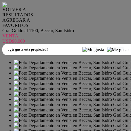
VOLVER A
RESULTADOS
AGREGAR A
FAVORITOS
Gral Guido al 1100, Beccar, San Isidro
VENTA
USD90.000
,
¿te gusta esta propiedad?