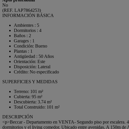
No
(REF. LAP7864253)
INFORMACIÓN BÁSICA
Ambientes : 5
Dormitorios : 4
Baños : 2
Garages : 1
Condición: Bueno
Plantas : 1
Antigüedad : 50 Años
Orientación: Este
Disposición: Lateral
Crédito: No especificado
SUPERFICIES Y MEDIDAS
Terreno: 101 m²
Cubierta: 95 m²
Descubierta: 3.74 m²
Total Construido: 101 m²
DESCRIPCIÓN
<p>Beccar - Departamento en VENTA- Segundo piso por escalera. 4 d
dormitorios y el living comedor. Ubicado entre avenidas. A 150m de 