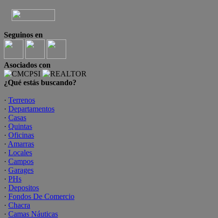
Seguinos en
Asociados con
¿Qué estás buscando?
·
Terrenos
·
Departamentos
·
Casas
·
Quintas
·
Oficinas
·
Amarras
·
Locales
·
Campos
·
Garages
·
PHs
·
Depositos
·
Fondos De Comercio
·
Chacra
·
Camas Náuticas