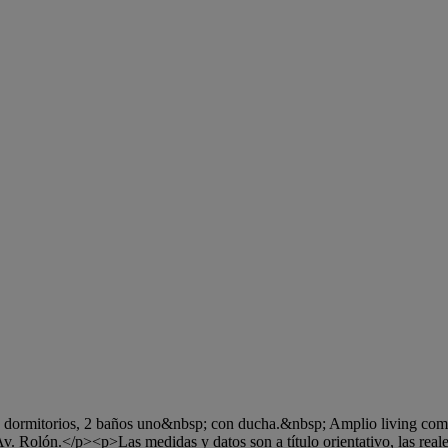
ormitorios, 2 baños uno&nbsp; con ducha.&nbsp; Amplio living comedo
Av. Rolón.</p><p>Las medidas y datos son a título orientativo, las re