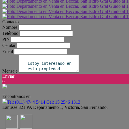
Contacto
Nombre
Teléfono
PIN
Celular
Email
Mensaje
Enviar
0
Encontranos en
Tel: (011) 4744 5414 Cel: 15 2546 1313
Lanusse 821 PA Departamento 1, Victoria, San Fernando.