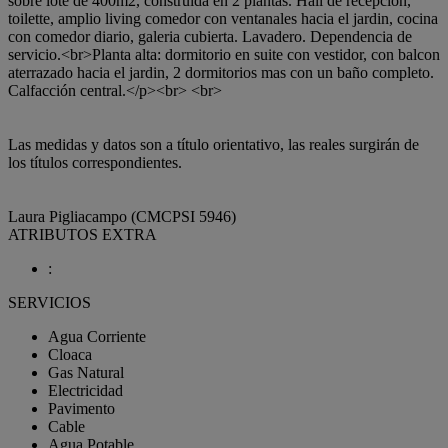
sobre lote de 400m2, construida en 2 plantas. Hall de recepcion,
toilette, amplio living comedor con ventanales hacia el jardin, cocina
con comedor diario, galeria cubierta. Lavadero. Dependencia de
servicio.<br>Planta alta: dormitorio en suite con vestidor, con balcon
aterrazado hacia el jardin, 2 dormitorios mas con un baño completo.
Calfacción central.</p><br> <br>
Las medidas y datos son a título orientativo, las reales surgirán de
los títulos correspondientes.
Laura Pigliacampo (CMCPSI 5946)
ATRIBUTOS EXTRA
:
SERVICIOS
Agua Corriente
Cloaca
Gas Natural
Electricidad
Pavimento
Cable
Agua Potable