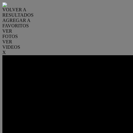
VOLVER A
RESULTADOS
AGREGAR A
FAVORITOS
VER
FOTOS
VER
VIDEOS
X